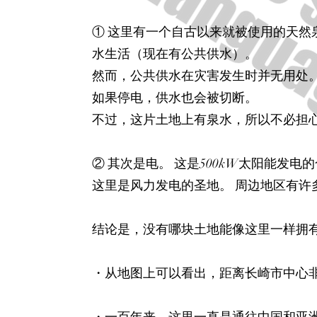
​① 这里有一个自古以来就被使用的天
水生活（现在有公共供水）。
然而，公共供水在灾害发生时并无用处
如果停电，供水也会被切断。
不过，这片土地上有泉水，所以不必担
​② 其次是电。 这是500kW太阳能发电
这里是风力发电的圣地。 周边地区有许
结论是，没有哪块土地能像这里一样拥
​・从地图上可以看出，距离长崎市中心