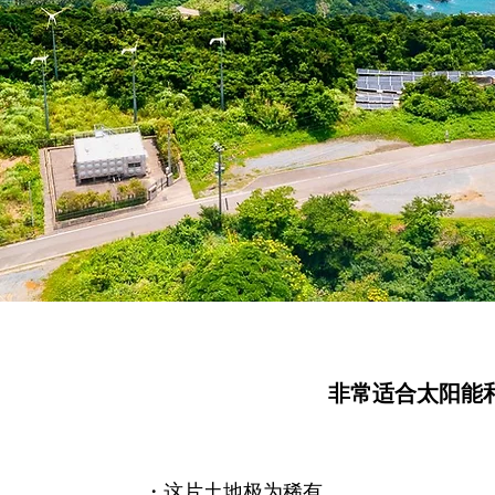
非常适合太阳能
・这片土地极为稀有。