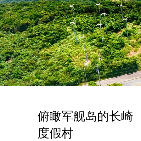
​俯瞰军舰岛的长崎
度假村