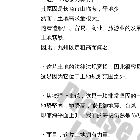
其原因是长崎市山临海，平地少。
然而，土地需求量很大。
随着造船厂、贸易、商业、旅游业的发
土地紧缺。
因此，九州以房租高而闻名。
・这片土地的法律法规宽松，因此很容
这是因为它位于土地规划范围之外。
・从物理上来说，这是一块非常坚固的
地势坚固，地势高，能抵御地震、台风
即使海平面上升，我们的海拔仍然是100
・而且，这片土地拥有力量。