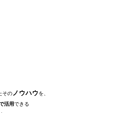
ノウハウ
たその
を、
で活用
できる