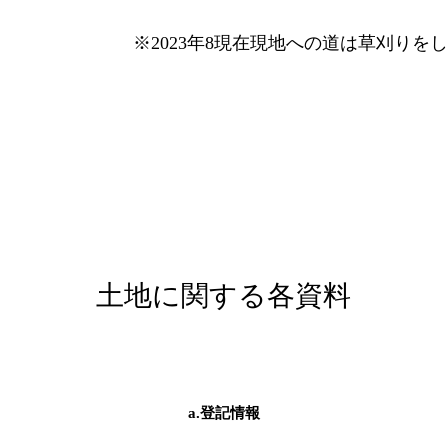
​※
年
現在現地への道は草刈りを
2023
8
土地に関する各資料
a.登記情報