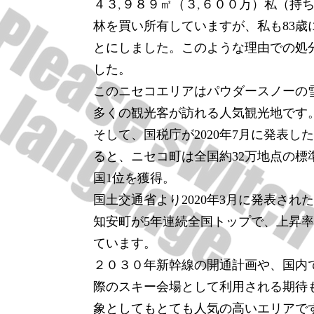
４３,９８９㎡（３,６００万）私（持
林を買い所有していますが、私も
歳
83
とにしました。このような理由での処分
した。
このニセコエリアはパウダースノーの
多くの観光客が訪れる人気観光地です
そして、国税庁が
年
月に発表し
2020
7
ると、ニセコ町は全国約
万地点の標
32
国
位を獲得。
1
国土交通省より
年
月に発表され
2020
3
知安町が
年連続全国トップで、上昇
5
ています。
２０３０年新幹線の開通計画や、国内
際のスキー会場として利用される期待
象としてもとても人気の高いエリアで