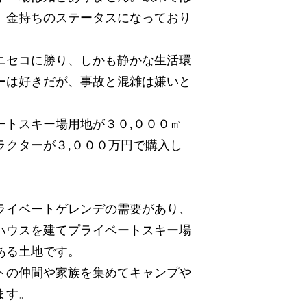
、金持ちのステータスになっており
ニセコに勝り、しかも静かな生活環
ーは好きだが、事故と混雑は嫌いと
ートスキー場用地が
㎡
３０,０００
ラクターが
万円で購入し
３,０００
イベートゲレンデの需要があり、
ハウスを建てプライベートスキー場
ある土地です。
トの仲間や家族を集めてキャンプや
ます。