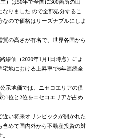
ち主）は
年で全国に
箇所の山
50
300
になりました ので全部処分するこ
なので価格はリーズナブルにしま
雪質の高さが有名で、世界各国から
。
た路線価（
年
月
日時点）によ
2020
1
1
準宅地における上昇率で
年連続全
6
た公示地価では、ニセコエリアの俱
率の
位と
位をニセコエリアが占め
1
2
で近い将来オリンピックが開かれた
も含めて国内外から不動産投資の対
す。